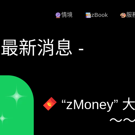
情境
zBook
服
- 最新消息 -
“zMoney
～