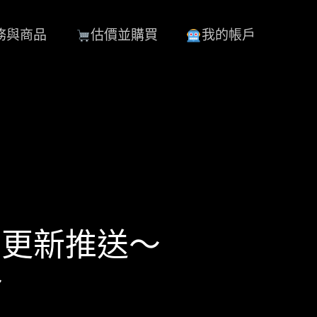
務與商品
估價並購買
我的帳戶
” 大更新推送～
～