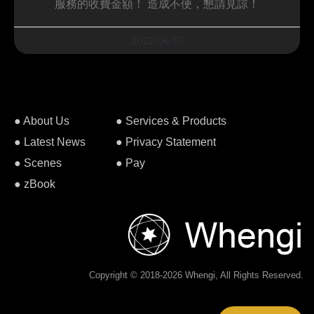
服務的收費金額！ 造成不便，懇請見諒！
2022/06/01
● About Us
● Services & Products
● Latest News
● Privacy Statement
● Scenes
● Pay
● zBook
Copyright © 2018-2026 Whengi, All Rights Reserved.