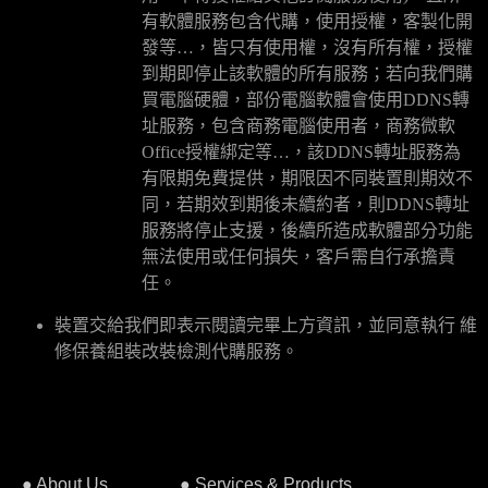
有軟體服務包含代購，使用授權，客製化開
發等…，皆只有使用權，沒有所有權，授權
到期即停止該軟體的所有服務
；若向我們購
買電腦硬體，部份電腦軟體會使用DDNS轉
址服務，包含商務電腦使用者，商務微軟
Office授權綁定等…，該DDNS轉址服務為
有限期免費提供，期限因不同裝置則期效不
同，若期效到期後未續約者，則DDNS轉址
服務將停止支援，後續所造成軟體部分功能
無法使用或任何損失，客戶需自行承擔責
任。
裝置交給我們即表示閱讀完畢上方資訊，並同意執行 維
修保養組裝改裝檢測代購服務。
● About Us
● Services & Products