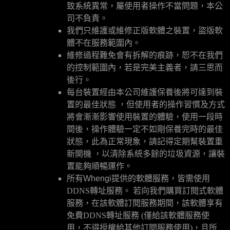
致系統異常，屬使用者操作不當問題，本公
司不負責。
我們只維護或維修正版軟體之裝置，盜版軟
體不在服務範圍內。
維修過程難免會有拆解的痕跡，恕不在我們
的控制範圍內，若是完美主義者，請三思而
後行。
每台裝置經由本公司維護保養後將可達到裝
置的最佳狀態 ，但使用者的操作習慣及方式
將會漸漸影響使用裝置的體驗，使用一段時
間後，操作體驗一定不如剛保養完時的最佳
狀態，此為正常現象，請記得定期幫裝置重
新開機 ，以清除系統多餘的垃圾資源，讓裝
置能夠順暢運作。
所有Whengi
提供的軟體服務，皆需使用
DDNS轉址服務。
若向我們購買訂閱式軟體
服務，在該軟體訂閱服務期間，該軟體享有
免費DDNS轉址服務 (僅給該軟體服務使
用，不得授權給其他訂閱服務使用)，且所