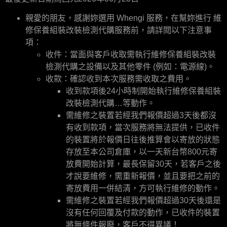
親愛的朋友，感謝妳選用 Whengi 服務，在幫妳進行 維
修保養組裝改裝檢測代購服務前，請詳閱以下注意事
項：
收件：當面與客戶收取需執行維修保養組裝改裝
檢測代購之設備以及其他零件 (例如：電源線)。
收款：確認收到本次服務需收取之費用。
收到款項後24小時制開始執行維修保養組裝
改裝檢測代購…等動作。
需維修之裝置若經我們報價超過3天後都沒
有收到款項，當次服務將無法提供，已收件
的裝置將於報價日往後推算會以寄放的狀態
存放至本公司倉庫，以一天新台幣800元寄
放費開始計算，最長保留30天，若客戶之後
才說要維修，需重新報價，並且要把之前的
寄放費用一併結清，方可執行維修的動作。
需維修之裝置若經我們報價超過30天後還是
沒有任何回覆及付款的動作，已收件的裝置
將無條件報廢，客戶不得異議！