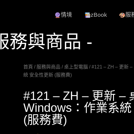
情境
zBook
服
 服務與商品 -
首頁
/
服務與商品
/
桌上型電腦
/ #121 – ZH – 更
統 安全性更新 (服務費)
#121 – ZH – 更新 
Windows：作業系
(服務費)