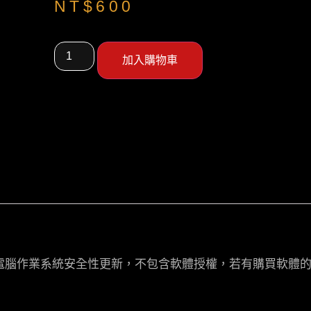
NT$
600
加入購物車
上型電腦作業系統安全性更新，不包含軟體授權，若有購買軟體