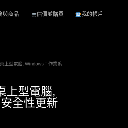
務與商品
估價並購買
我的帳戶
新 – 桌上型電腦, Windows：作業系
– 桌上型電腦,
統 安全性更新