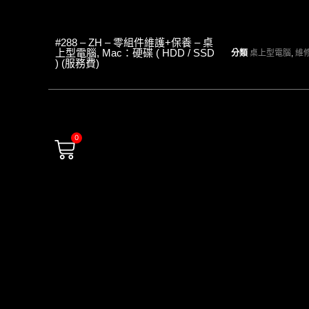
#288 – ZH – 零組件維護+保養 – 桌
上型電腦, Mac：硬碟 ( HDD / SSD
分類
桌上型電腦
,
維
) (服務費)
0