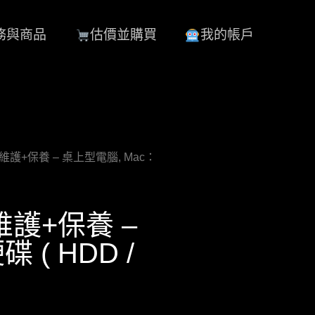
務與商品
估價並購買
我的帳戶
零組件維護+保養 – 桌上型電腦, Mac：
件維護+保養 –
 ( HDD /