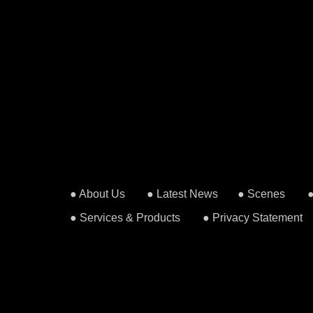
● About Us
● Latest News
● Scenes
● Services & Products
● Privacy Statement