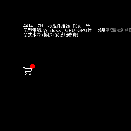
#414 – ZH – 零組件維護+保養 – 筆
記型電腦, Windows：GPU+GPU封
分類
筆記型電腦
,
維
閉式水冷 (拆除+安裝服務費)
0