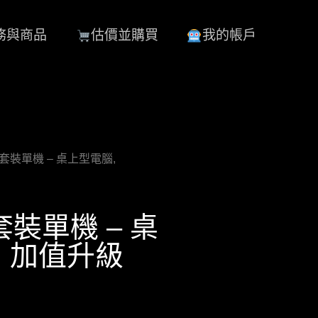
務與商品
估價並購買
我的帳戶
客製化套裝單機 – 桌上型電腦,
化套裝單機 – 桌
s：加值升級