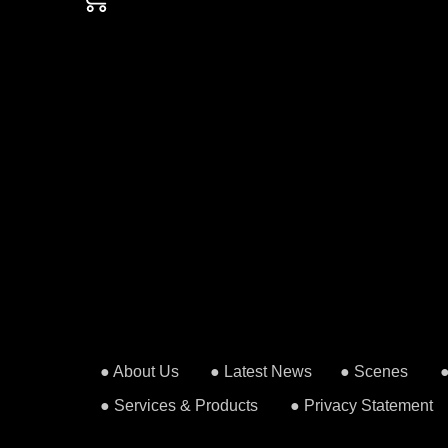
● About Us
● Latest News
● Scenes
● Services & Products
● Privacy Statement