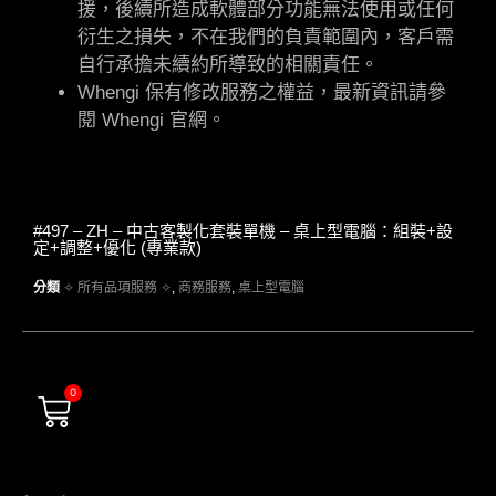
援，後續所造成軟體部分功能無法使用或任何
衍生之損失，不在我們的負責範圍內，客戶需
自行承擔未續約所導致的相關責任。
Whengi 保有修改服務之權益，最新資訊請參
閱 Whengi 官網。
#497 – ZH – 中古客製化套裝單機 – 桌上型電腦：組裝+設
定+調整+優化 (專業款)
分類
✧ 所有品項服務 ✧
,
商務服務
,
桌上型電腦
0