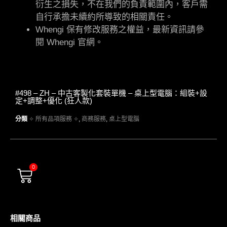
衍生之損失，不在我們的負責範圍內，客戶需
自行承擔未續約所導致的相關責任。
Whengi 保有修改服務之權益，最新資訊請參
閱 Whengi 官網。
#498 – ZH – 中古客製化套裝單機 – 桌上型電腦：組裝+設
定+調整+優化 (狂人款)
分類
✧ 所有品項服務 ✧
,
商務服務
,
桌上型電腦
0
相關商品