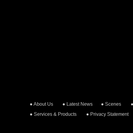
● About Us
● Latest News
● Scenes
● Services & Products
● Privacy Statement