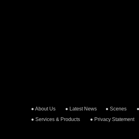
● About Us
● Latest News
● Scenes
● Services & Products
● Privacy Statement