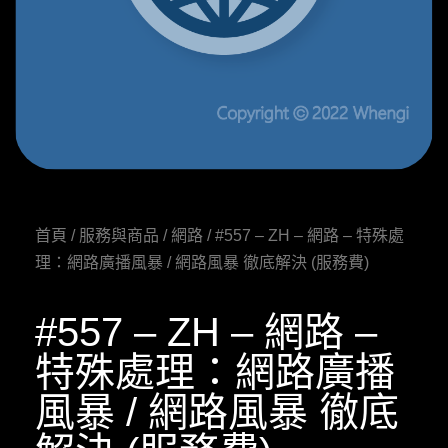
首頁
/
服務與商品
/
網路
/ #557 – ZH – 網路 – 特殊處
理：網路廣播風暴 / 網路風暴 徹底解決 (服務費)
#557 – ZH – 網路 –
特殊處理：網路廣播
風暴 / 網路風暴 徹底