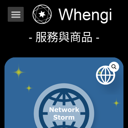
- 服務與商品 -