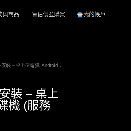
務與商品
估價並購買
我的帳戶
組件安裝 – 桌上型電腦, Android：
件安裝 – 桌上
光碟機 (服務