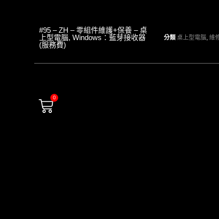
#95 – ZH – 零組件維護+保養 – 桌
上型電腦, Windows：藍芽接收器
分類
桌上型電腦
,
維
(服務費)
0