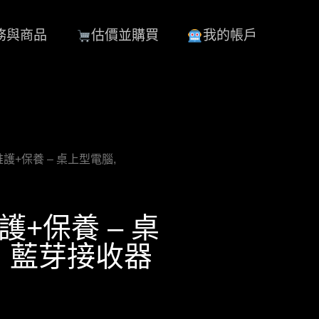
務與商品
估價並購買
我的帳戶
組件維護+保養 – 桌上型電腦,
維護+保養 – 桌
s：藍芽接收器