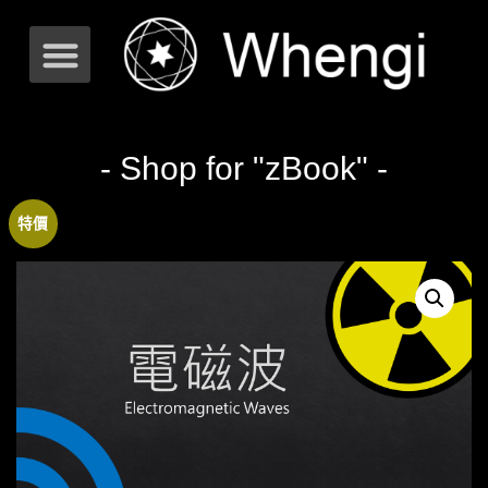
- Shop for "zBook" -
特價