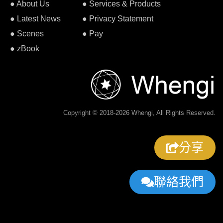
● About Us
● Services & Products
● Latest News
● Privacy Statement
● Scenes
● Pay
● zBook
Copyright © 2018-2026 Whengi, All Rights Reserved.
分享
聯絡我們