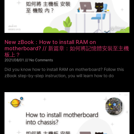
New zBook：How to install RAM on
motherboard? // 新篇章：如何將記憶體安裝至主機
板上？
2021/08/01
No Comments
Did you know how to install RAM on motherboard? Follow this
zBook step-by-step instruction, you will learn how to do