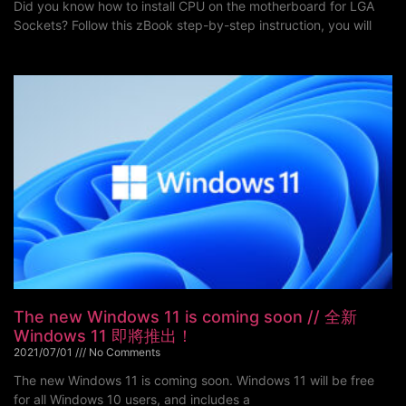
Did you know how to install CPU on the motherboard for LGA
Sockets? Follow this zBook step-by-step instruction, you will
The new Windows 11 is coming soon // 全新
Windows 11 即將推出！
2021/07/01
No Comments
The new Windows 11 is coming soon. Windows 11 will be free
for all Windows 10 users, and includes a