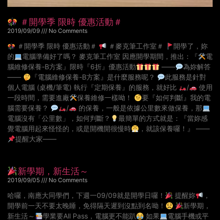
＃開學季 限時 優惠活動＃
2019/09/09
No Comments
＃開學季 限時 優惠活動＃
＃麥克筆工作室＃
開學了，妳
的
電腦準備好了嗎？ 麥克筆工作室 因應開學期間，推出：『
電
腦維修保養-B方案』限時『6折』優惠活動
——
為妳解答
——
『電腦維修保養-B方案』是什麼服務呢？
此服務是針對
個人電腦 (桌機/筆電) 執行『定期保養』的服務，就好比
/
使用
一段時間，需要進廠
保養維修一樣呦！
要『如何判斷』我的電
腦需要保養？
/
的保養，一般是依據公里數來做保養，那
電腦沒有「公里數」，如何判斷？
最簡單的方式就是：『當妳感
覺電腦用起來怪怪的，或是開機開很慢時
，就該保養囉！』 ——
提醒大家——
新學期，新生活～
2019/09/05
No Comments
哈囉，南應大同學們，下週一09/09就是開學日囉！
提醒妳
，
開學前一天不要太晚睡，免得隔天遲到沒點到名呦！
新學期，
新生活～
學業要All Pass，電腦更不能趴
如果
電腦手機或平