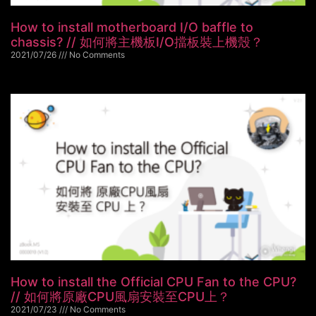
How to install motherboard I/O baffle to
chassis? // 如何將主機板I/O擋板裝上機殼？
2021/07/26
No Comments
How to install the Official CPU Fan to the CPU?
// 如何將原廠CPU風扇安裝至CPU上？
2021/07/23
No Comments