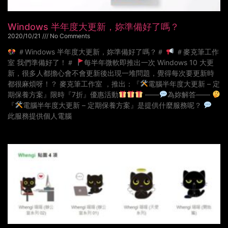
Windows 半年度大更新，妳準備好了嗎？
2020/10/21
No Comments
＃Windows 半年度大更新，妳準備好了嗎？＃
＃麥克筆工作
室 我們準備好了！＃
每半年微軟即推出一次 Windows 10 大更
新，很多人都擔心會不會更新後出現一堆問題，覺得每次要更新時
都很麻煩呀！？ 麥克筆工作室 ，推出：『
電腦半年度大更新 – 定
期保養方案』限時『7折』優惠活動
——
為妳解答——
『
電腦半年度大更新 – 定期保養方案』是提供什麼服務呢？
此服務提供個人電腦