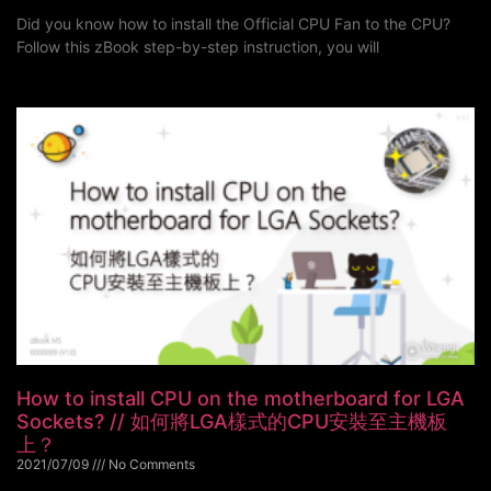
Did you know how to install the Official CPU Fan to the CPU?
Follow this zBook step-by-step instruction, you will
How to install CPU on the motherboard for LGA
Sockets? // 如何將LGA樣式的CPU安裝至主機板
上？
2021/07/09
No Comments