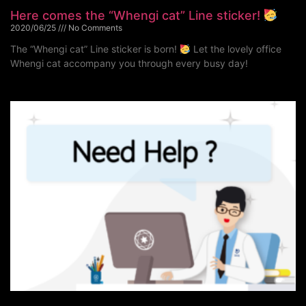
Here comes the “Whengi cat” Line sticker!
2020/06/25
No Comments
The “Whengi cat” Line sticker is born!
Let the lovely office
Whengi cat accompany you through every busy day!