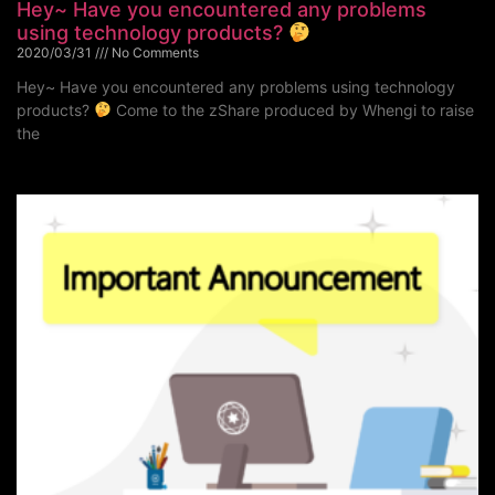
Hey~ Have you encountered any problems
using technology products?
2020/03/31
No Comments
Hey~ Have you encountered any problems using technology
products?
Come to the zShare produced by Whengi to raise
the