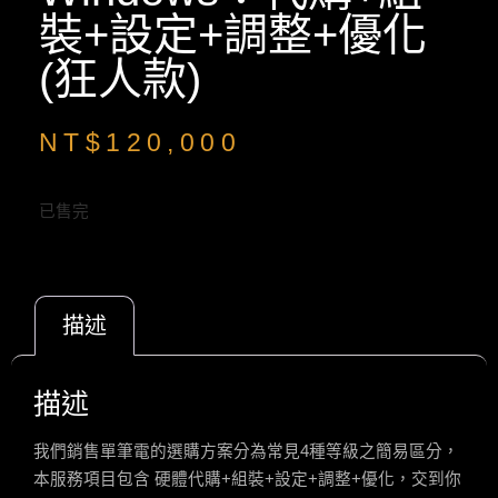
裝+設定+調整+優化
(狂人款)
NT$
120,000
已售完
描述
描述
我們銷售單筆電的選購方案分為常見
4
種等級之簡易區分，
本服務項目包含
硬體代購
+
組裝
+
設定
+
調整
+
優化，交到你