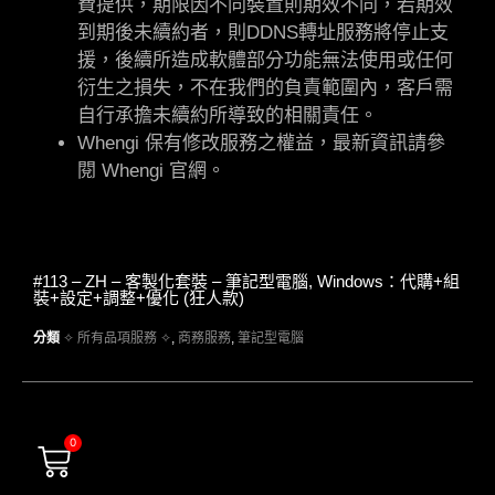
費提供，期限因不同裝置則期效不同，若期效
到期後未續約者，則DDNS轉址服務將停止支
援，後續所造成軟體部分功能無法使用或任何
衍生之損失，不在我們的負責範圍內，客戶需
自行承擔未續約所導致的相關責任。
Whengi 保有修改服務之權益，最新資訊請參
閱 Whengi 官網。
#113 – ZH – 客製化套裝 – 筆記型電腦, Windows：代購+組
裝+設定+調整+優化 (狂人款)
分類
✧ 所有品項服務 ✧
,
商務服務
,
筆記型電腦
0