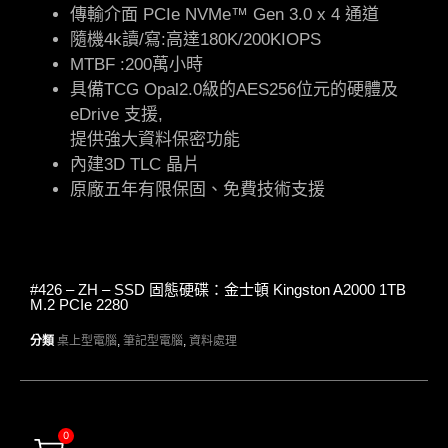
傳輸介面 PCIe NVMe™ Gen 3.0 x 4 通道
隨機4k讀/寫:高達180K/200KIOPS
MTBF :200萬小時
具備TCG Opal2.0級的AES256位元的硬體及
eDrive 支援,
提供強大資料保密功能
內建3D TLC 晶片
原廠五年有限保固、免費技術支援
#426 – ZH – SSD 固態硬碟：金士頓 Kingston A2000 1TB
M.2 PCIe 2280
分類
桌上型電腦
,
筆記型電腦
,
資料處理
0