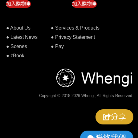
加入購物車
加入購物車
● About Us
● Services & Products
● Latest News
● Privacy Statement
● Scenes
● Pay
● zBook
Copyright © 2018-2026 Whengi, All Rights Reserved.
分享