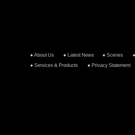
● About Us
● Latest News
● Scenes
● Services & Products
● Privacy Statement