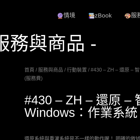
情境
zBook
服
 服務與商品 -
首頁
/
服務與商品
/
行動裝置
/ #430 – ZH – 還原
(服務費)
#430 – ZH – 還原 
Windows：作業系統
還原系統與重灌系統是不一樣的動作喔！ 明確的敘述請