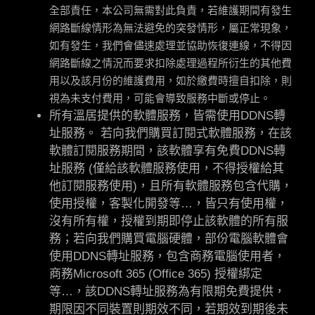
全部責任，
本公司無需對此負責，若
維護期間有發生
網路斷線情形為無法避免的突發情形，屬正常現象，
如有發生，我們會儘速處理並協助恢復連線，不得因
網路斷線之情況而要求扣除
處理過程所衍生的其他費
用以及
該月份的維護費用，如於繳費時擅自扣除，則
視為未支付費用，可能會導致服務中斷或停止。
所有溫居提供的軟體服務，皆需使用DDNS轉
址服務。 若向我們購買訂閱式軟體服務，在該
軟體訂閱服務期間，該軟體享有免費DDNS轉
址服務 (僅給該軟體服務使用，不得授權給其
他訂閱服務使用)，且所有軟體服務包含代購，
使用授權，客製化開發等…，皆只有使用權，
沒有所有權，授權到期即停止該軟體的所有服
務；若向我們購買電腦硬體，部份電腦軟體會
使用DDNS轉址服務，包含商務電腦使用者，
商務Microsoft 365 (Office 365) 授權綁定
等…，該DDNS轉址服務為有限期免費提供，
期限因不同裝置則期效不同，若期效到期後未