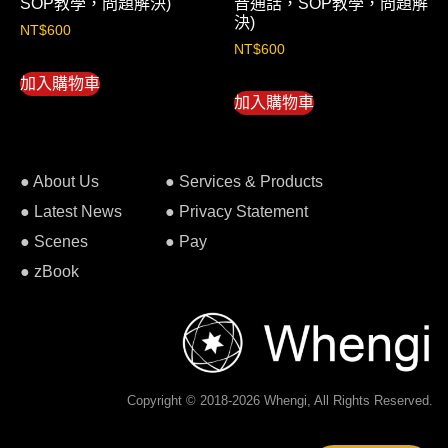
SOP教學，問題解決)
音通話，SOP教學，問題解
決)
NT$
600
NT$
600
加入購物車
加入購物車
● About Us
● Services & Products
● Latest News
● Privacy Statement
● Scenes
● Pay
● zBook
Copyright © 2018-2026 Whengi, All Rights Reserved.