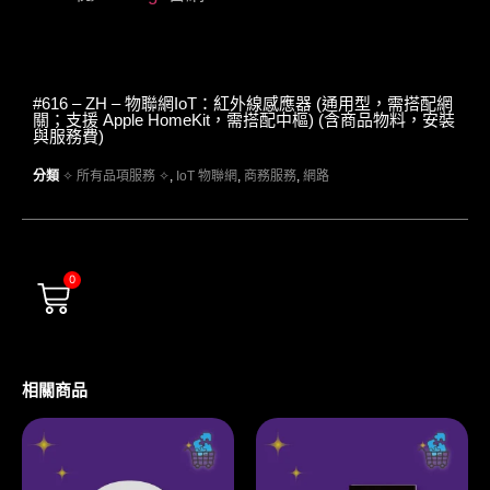
#616 – ZH – 物聯網IoT：紅外線感應器 (通用型，需搭配網
關；支援 Apple HomeKit，需搭配中樞) (含商品物料，安裝
與服務費)
分類
✧ 所有品項服務 ✧
,
IoT 物聯網
,
商務服務
,
網路
0
相關商品