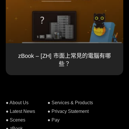
zBook – [ZH] 市面上常見的電腦有哪
些？
● About Us
● Services & Products
● Latest News
● Privacy Statement
● Scenes
● Pay
● zBook